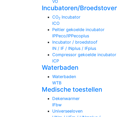
VO
Incubatoren/Broedstove
CO
Incubator
2
ICO
Peltier gekoelde incubator
IPPeco/IPPecoplus
Incubator / broedstoof
IN / IF / INplus / IFplus
Compressor gekoelde incubator
ICP
Waterbaden
Waterbaden
WTB
Medische toestellen
Dekenwarmer
IFbw
Universeeloven