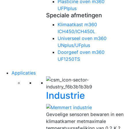
Plasticine oven m360
UFPlplus
Speciale afmetingen
Klimaatkast m360
ICH450/ICH450L
Universeel oven m360
UNplus/UFplus
Doorgeef oven m360
UF1250TS
Applicaties
Industrie
Gevoelige sensoren bewaren in een
klimaatkamer metmaximale
temperatuursafwijking van 0.2 K ?