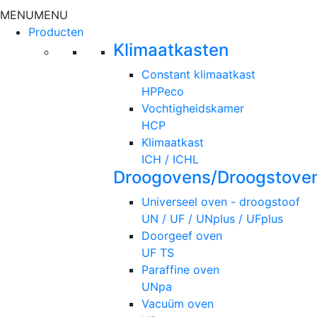
MENU
MENU
Producten
Klimaatkasten
Constant klimaatkast
HPPeco
Vochtigheidskamer
HCP
Klimaatkast
ICH / ICHL
Droogovens/Droogstove
Universeel oven - droogstoof
UN / UF / UNplus / UFplus
Doorgeef oven
UF TS
Paraffine oven
UNpa
Vacuüm oven