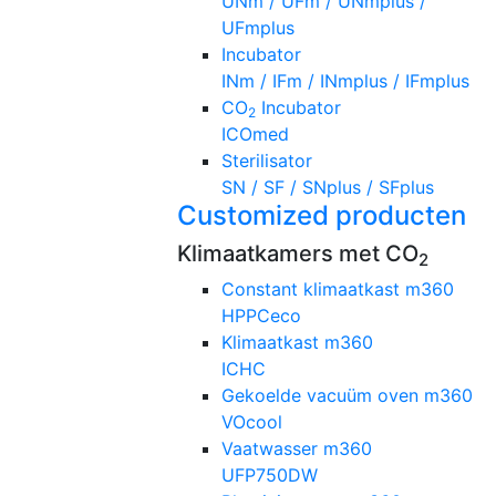
UNm / UFm / UNmplus /
UFmplus
Incubator
INm / IFm / INmplus / IFmplus
CO
Incubator
2
ICOmed
Sterilisator
SN / SF / SNplus / SFplus
Customized producten
Klimaatkamers met CO
2
Constant klimaatkast m360
HPPCeco
Klimaatkast m360
ICHC
Gekoelde vacuüm oven m360
VOcool
Vaatwasser m360
UFP750DW